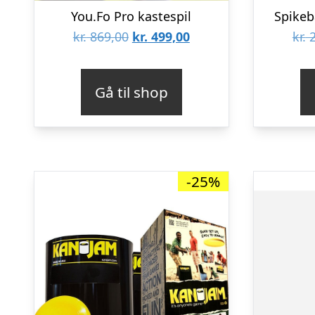
You.Fo Pro kastespil
Spikeba
Den
Den
kr.
869,00
kr.
499,00
kr.
2
oprindelige
aktuelle
pris
pris
Gå til shop
var:
er:
kr. 869,00.
kr. 499,00.
-25%