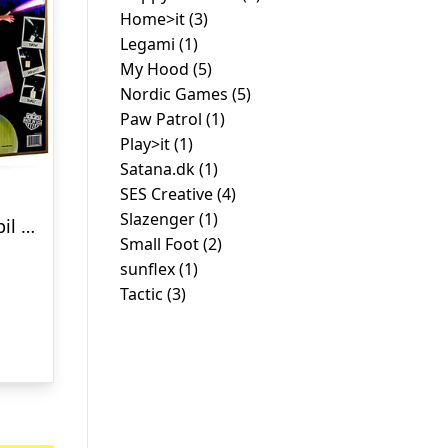
Home>it
(3)
Legami
(1)
My Hood
(5)
Nordic Games
(5)
Paw Patrol
(1)
Play>it
(1)
Satana.dk
(1)
SES Creative
(4)
Slazenger
(1)
KanJam Illuminate havespil med led-lys
Small Foot
(2)
Den
sunflex
(1)
ge
aktuelle
Tactic
(3)
pris
er:
kr. 309,00.