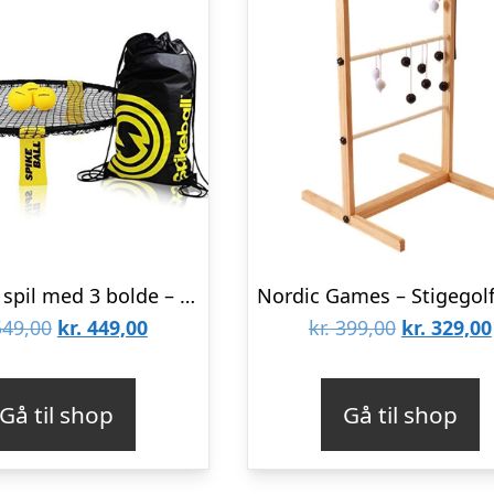
Spikeball spil med 3 bolde – Det originale Spikeball
Den
Den
Den
49,00
kr.
449,00
kr.
399,00
kr.
329,00
oprindelige
aktuelle
oprindeli
pris
pris
pris
Gå til shop
Gå til shop
var:
er:
var:
kr. 549,00.
kr. 449,00.
kr. 399,00.