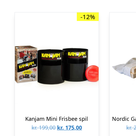
-12%
Kanjam Mini Frisbee spil
Den
Den
kr.
199,00
kr.
175,00
kr.
2