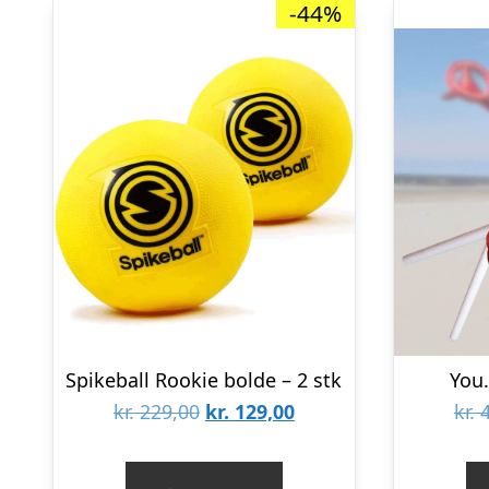
-44%
Spikeball Rookie bolde – 2 stk
You.
Den
Den
kr.
229,00
kr.
129,00
kr.
4
oprindelige
aktuelle
pris
pris