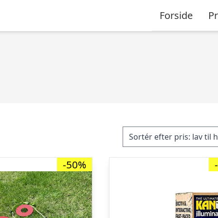
Forside
P
-50%