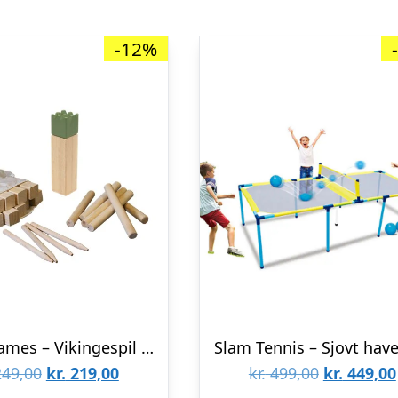
-12%
Nordic Games – Vikingespil DELUXE Kubb
Slam Tennis – Sjovt have
Den
Den
Den
49,00
kr.
219,00
kr.
499,00
kr.
449,00