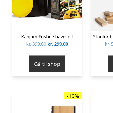
Kanjam Frisbee havespil
Den
Den
kr.
399,00
kr.
299,00
kr.
5
oprindelige
aktuelle
pris
pris
Gå til shop
var:
er:
kr. 399,00.
kr. 299,00.
-19%