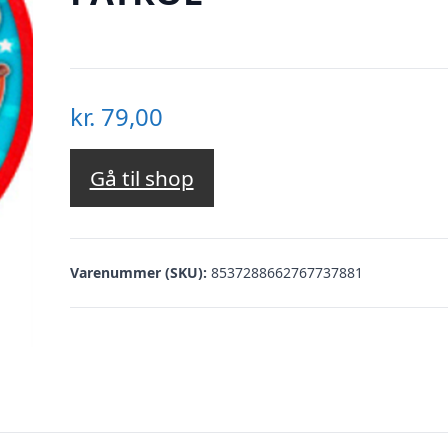
kr.
79,00
Gå til shop
Varenummer (SKU):
8537288662767737881