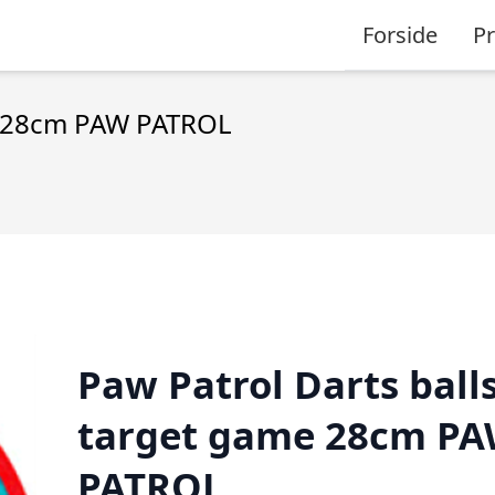
Forside
P
me 28cm PAW PATROL
Paw Patrol Darts ball
target game 28cm P
PATROL