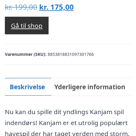
Den
Den
kr.
199,00
kr.
175,00
oprindelige
aktuelle
pris
pris
Gå til shop
var:
er:
kr. 199,00.
kr. 175,00.
Varenummer (SKU):
8853818831097301766
Beskrivelse
Yderligere information
Nu kan du spille dit yndlings Kanjam spil
indendørs! Kanjam er et utrolig populært
havespil der har taget verden med storm.