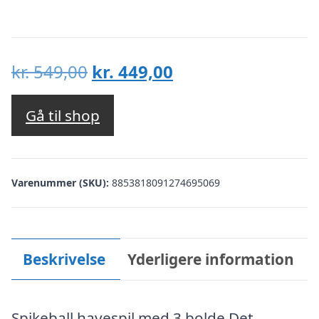
Den
Den
kr.
549,00
kr.
449,00
oprindelige
aktuelle
pris
pris
Gå til shop
var:
er:
kr. 549,00.
kr. 449,00.
Varenummer (SKU):
8853818091274695069
Beskrivelse
Yderligere information
Spikeball havespil med 3 bolde Det