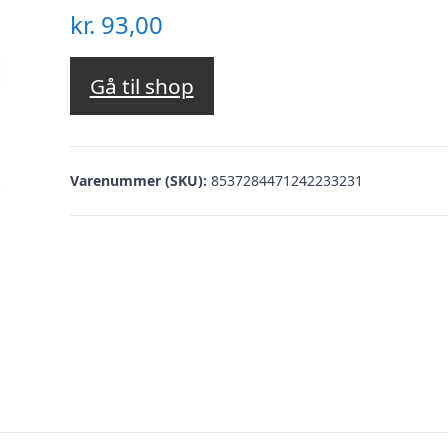
kr.
93,00
Gå til shop
Varenummer (SKU):
8537284471242233231