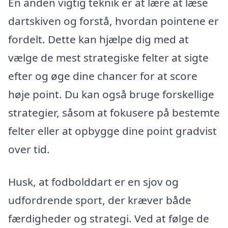
En anden vigtig teknik er at lære at læse
dartskiven og forstå, hvordan pointene er
fordelt. Dette kan hjælpe dig med at
vælge de mest strategiske felter at sigte
efter og øge dine chancer for at score
høje point. Du kan også bruge forskellige
strategier, såsom at fokusere på bestemte
felter eller at opbygge dine point gradvist
over tid.
Husk, at fodbolddart er en sjov og
udfordrende sport, der kræver både
færdigheder og strategi. Ved at følge de