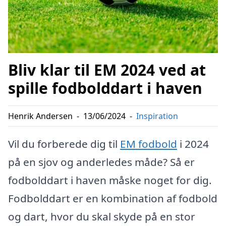
Bliv klar til EM 2024 ved at
spille fodbolddart i haven
Henrik Andersen
-
13/06/2024
-
Inspiration
Vil du forberede dig til
EM fodbold
i 2024
på en sjov og anderledes måde? Så er
fodbolddart i haven måske noget for dig.
Fodbolddart er en kombination af fodbold
og dart, hvor du skal skyde på en stor