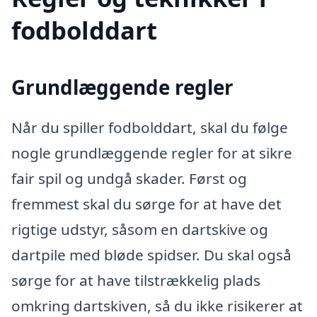
fodbolddart
Grundlæggende regler
Når du spiller fodbolddart, skal du følge
nogle grundlæggende regler for at sikre
fair spil og undgå skader. Først og
fremmest skal du sørge for at have det
rigtige udstyr, såsom en dartskive og
dartpile med bløde spidser. Du skal også
sørge for at have tilstrækkelig plads
omkring dartskiven, så du ikke risikerer at