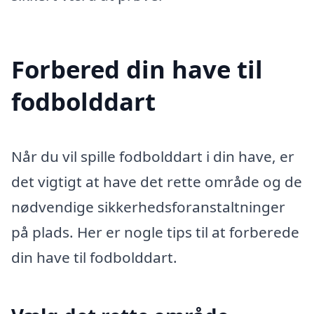
Forbered din have til
fodbolddart
Når du vil spille fodbolddart i din have, er
det vigtigt at have det rette område og de
nødvendige sikkerhedsforanstaltninger
på plads. Her er nogle tips til at forberede
din have til fodbolddart.